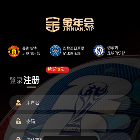
送
18
元
注册
登录