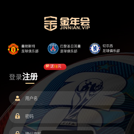
送
18
元
注册
登录